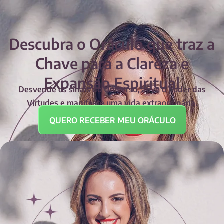
Descubra o Oráculo que traz a
Chave para a Clareza e
Expansão Espiritual
Desvende os sinais do Universo, ative o poder das
Virtudes e manifeste uma vida extraordinária.
QUERO RECEBER MEU ORÁCULO