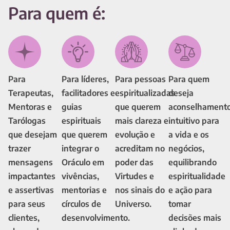
Para quem é:
Para
Para líderes,
Para pessoas
Para quem
Terapeutas,
facilitadores e
espiritualizadas
deseja
Mentoras e
guias
que querem
aconselhament
Tarólogas
espirituais
mais clareza e
intuitivo para
que desejam
que querem
evolução e
a vida e os
trazer
integrar o
acreditam no
negócios,
mensagens
Oráculo em
poder das
equilibrando
impactantes
vivências,
Virtudes e
espiritualidade
e assertivas
mentorias e
nos sinais do
e ação para
para seus
círculos de
Universo.
tomar
clientes,
desenvolvimento.
decisões mais