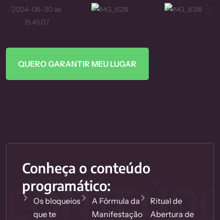
QUERO GARANTIR MEU LUGAR
Conheça o conteúdo
CONTEÚD
programático:
Os bloqueios
A Fórmula da
Ritual de
que te
Manifestação
Abertura de