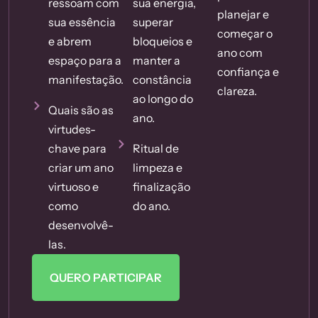
ressoam com
sua energia,
planejar e
sua essência
superar
começar o
e abrem
bloqueios e
ano com
espaço para a
manter a
confiança e
manifestação.
constância
clareza.
ao longo do
Quais são as
ano.
virtudes-
chave para
Ritual de
criar um ano
limpeza e
virtuoso e
finalização
como
do ano.
desenvolvê-
las.
QUERO PARTICIPAR