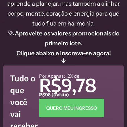
aprende a planejar, mas também a alinhar
corpo, mente, coração e energia para que
tudo flua em harmonia.
🚀
Aproveite os valores promocionais do
primeiro lote.
Clique abaixo e inscreva-se agora!
Tudo o
Por Apenas: 12X de
R$9,78
que
R$98 (à vista)
você
QUERO MEU INGRESSO
vai
receber