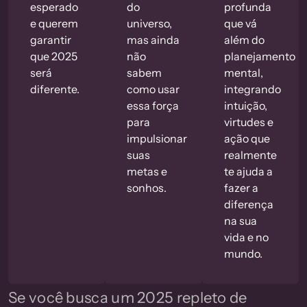
esperado
do
profunda
e querem
universo,
que vá
garantir
mas ainda
além do
que 2025
não
planejamento
será
sabem
mental,
diferente.
como usar
integrando
essa força
intuição,
para
virtudes e
impulsionar
ação que
suas
realmente
metas e
te ajuda a
sonhos.
fazer a
diferença
na sua
vida e no
mundo.
Se você busca um 2025 repleto de