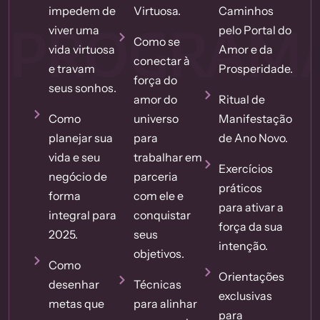
impedem de
Virtuosa.
Caminhos
PROGRAMÁ
viver uma
pelo Portal do
Como se
vida virtuosa
Amor e da
conectar à
e travam
Prosperidade.
força do
seus sonhos.
amor do
Ritual de
Como
universo
Manifestação
planejar sua
para
de Ano Novo.
vida e seu
trabalhar em
Exercícios
negócio de
parceria
práticos
forma
com ele e
para ativar a
integral para
conquistar
força da sua
2025.
seus
intenção.
objetivos.
Como
Orientações
desenhar
Técnicas
exclusivas
metas que
para alinhar
para