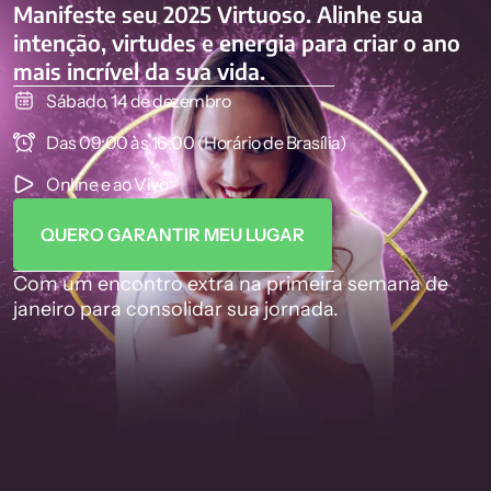
Manifeste seu 2025 Virtuoso. Alinhe sua
intenção, virtudes e energia para criar o ano
mais incrível da sua vida.
Sábado, 14 de dezembro
Das 09:00 às 16:00 (Horário de Brasília)
Online e ao Vivo
QUERO GARANTIR MEU LUGAR
Com um encontro extra na primeira semana de
janeiro para consolidar sua jornada.