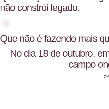
não constrói legado.
Que não é fazendo mais que
No dia 18 de outubro, e
campo ond
O R